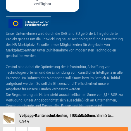
verfügbar
Kofinanziert von der
Europäischen Union
Unser Unternehmen wird durch die SAB and EU gefördert: Im geförderten
Projekt geht es um die Entwicklung neuer Technologien für die Erweiterung
des HB Marktplatz. Es sollen neue Möglichkeiten für Angebote von
Marktplatzpartnern unter Zuhilfenahme von modernsten Technologien
geschaffen werden.
Zentral sind dabei die Optimierung der Infrastruktur, Schaffung von
Technologievorteilen und die Einbindung von Künstlicher Intelligenz in alle
Prozesse. Im Rahmen des Vorhabens soll Know-how im Bereich Kl initial
aufgebaut werden. So soll die Effizienz und Treffsicherheit unserer
Angebote für unsere Kunden verbessert werden.
Die Registrierung als Nutzer steht ausschließlich im Sinne von §14 BGB zur
Verfügung. Unser Angebot richtet sich ausschließlich an Unternehmen,
Gewerbetreibende und Freiberufler. Preise sind Nettopreise inkl.
Versandkosten zzgl. gesetzlich gültiger Mehrwertsteuer.
Vollpapp-Kantenschutzleisten, 1100x50x50mm, 3mm Stärke, braun, selbstklebend
0,94 €